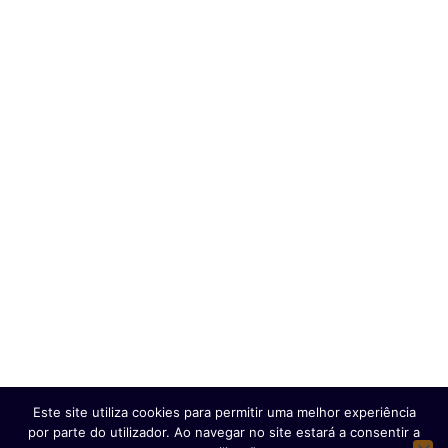
Nacional
Contactos
Geopolítica
Vida
Exclusivo
Ficha Técnica
Estatuto Editorial
Política de Privacidade e Proteção de Dados
Copyright © 2025 e- Global Notícias em Português | Todos os
direitos reservados
Este site utiliza cookies para permitir uma melhor experiência
por parte do utilizador. Ao navegar no site estará a consentir a