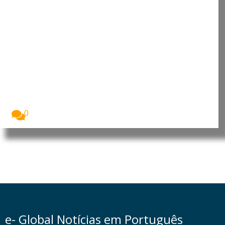
Angola: China reforça presença
no país com investimento de 900
milhões no Porto da Barra do
Dande
A China vai investir 900 milhões de dólares...
0
e- Global Notícias em Português