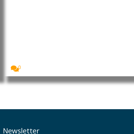
Angola: Presidente faz
mudanças na Administração
Central do Estado
O Presidente da República de Angola, João
Lourenço,...
0
Newsletter