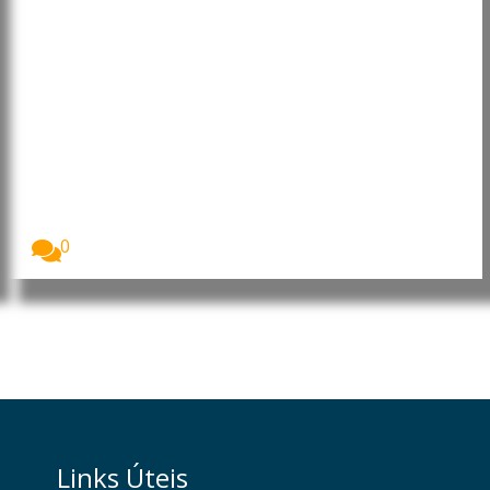
Austrália concede cidadania a
futebolistas iranianas após
pedido de asilo
A Austrália concedeu cidadania a Fatemeh
Pasandideh e...
0
Links Úteis