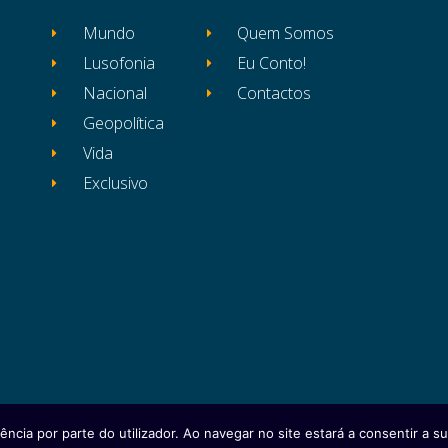
Mundo
Quem Somos
Lusofonia
Eu Conto!
Nacional
Contactos
Geopolítica
Vida
Exclusivo
ência por parte do utilizador. Ao navegar no site estará a consentir a sua
itos reservados
Ficha Técnica
Estatuto Editor