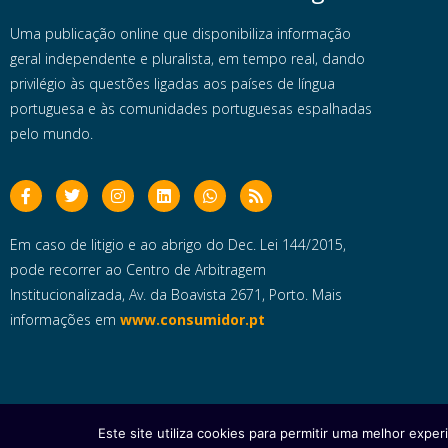
Uma publicação online que disponibiliza informação
geral independente e pluralista, em tempo real, dando
privilégio às questões ligadas aos países de língua
portuguesa e às comunidades portuguesas espalhadas
pelo mundo.
Em caso de litigio e ao abrigo do Dec. Lei 144/2015,
pode recorrer ao Centro de Arbitragem
Institucionalizada, Av. da Boavista 2671, Porto. Mais
informações em
www.consumidor.pt
Este site utiliza cookies para permitir uma melhor experi
Copyright © 2025 e- Global Notícias em Português | Todos os dire