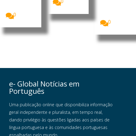
A China vai
0
para iniciar
investir 900
operações...
milhões de
0
dólares...
0
e- Global Notícias em
Português
Uma publicação online que disponibiliza informação
geral independente e pluralista, em tempo real,
dando privilégio às questões ligadas aos países de
língua portuguesa e às comunidades portuguesas
espalhadas pelo mundo.