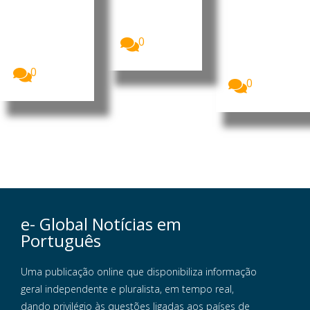
de Angola,
do Dande
vimento
João
A China vai
A Assembleia
Lourenço,...
investir 900
Nacional de
0
milhões de
Angola
dólares...
assinalou o
Dia...
0
0
e- Global Notícias em
Português
Uma publicação online que disponibiliza informação
geral independente e pluralista, em tempo real,
dando privilégio às questões ligadas aos países de