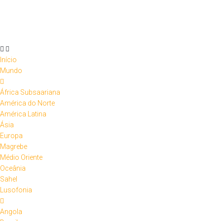
Skip
to
content
Início
Mundo
África Subsaariana
América do Norte
América Latina
Ásia
Europa
Magrebe
Médio Oriente
Oceânia
Sahel
Lusofonia
Angola