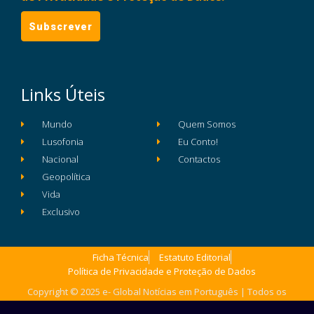
Links Úteis
Mundo
Quem Somos
Lusofonia
Eu Conto!
Nacional
Contactos
Geopolítica
Vida
Exclusivo
Ficha Técnica
Estatuto Editorial
Política de Privacidade e Proteção de Dados
Copyright © 2025 e- Global Notícias em Português | Todos os
direitos reservados