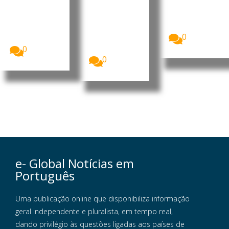
8,91 mil
espera
O Banco
milhões de
Nacional de
A Starlink
dólares
Angola
continua sem
(7,75...
(BNA)
autorização
0
excluiu a...
para iniciar
operações...
0
0
e- Global Notícias em
Português
Uma publicação online que disponibiliza informação
geral independente e pluralista, em tempo real,
dando privilégio às questões ligadas aos países de