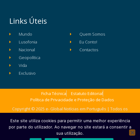
Links Úteis
Mundo
Quem Somos
Lusofonia
Eu Conto!
Nacional
Contactos
Geopolítica
Vida
Exclusivo
Ficha Técnica
Estatuto Editorial
Política de Privacidade e Proteção de Dados
Copyright © 2025 e- Global Notícias em Português | Todos os
direitos reservados
Este site utiliza cookies para permitir uma melhor experiência
por parte do utilizador. Ao navegar no site estará a consentir a
sua utilização.