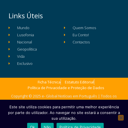
Links Úteis
Mundo
Quem Somos
Lusofonia
Eu Conto!
Nacional
Contactos
Geopolítica
Vida
Exclusivo
Ficha Técnica
Estatuto Editorial
Política de Privacidade e Proteção de Dados
Copyright © 2025 e- Global Notícias em Português | Todos os
direitos reservados
Este site utiliza cookies para permitir uma melhor experiência
por parte do utilizador. Ao navegar no site estará a consentir a
sua utilização.
Ok
Não
Política de Privacidade