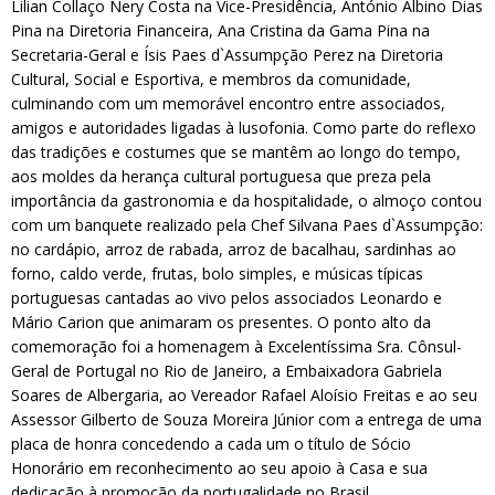
Lilian Collaço Nery Costa na Vice-Presidência, António Albino Dias
Pina na Diretoria Financeira, Ana Cristina da Gama Pina na
Secretaria-Geral e Ísis Paes d`Assumpção Perez na Diretoria
Cultural, Social e Esportiva, e membros da comunidade,
culminando com um memorável encontro entre associados,
amigos e autoridades ligadas à lusofonia. Como parte do reflexo
das tradições e costumes que se mantêm ao longo do tempo,
aos moldes da herança cultural portuguesa que preza pela
importância da gastronomia e da hospitalidade, o almoço contou
com um banquete realizado pela Chef Silvana Paes d`Assumpção:
no cardápio, arroz de rabada, arroz de bacalhau, sardinhas ao
forno, caldo verde, frutas, bolo simples, e músicas típicas
portuguesas cantadas ao vivo pelos associados Leonardo e
Mário Carion que animaram os presentes. O ponto alto da
comemoração foi a homenagem à Excelentíssima Sra. Cônsul-
Geral de Portugal no Rio de Janeiro, a Embaixadora Gabriela
Soares de Albergaria, ao Vereador Rafael Aloísio Freitas e ao seu
Assessor Gilberto de Souza Moreira Júnior com a entrega de uma
placa de honra concedendo a cada um o título de Sócio
Honorário em reconhecimento ao seu apoio à Casa e sua
dedicação à promoção da portugalidade no Brasil.