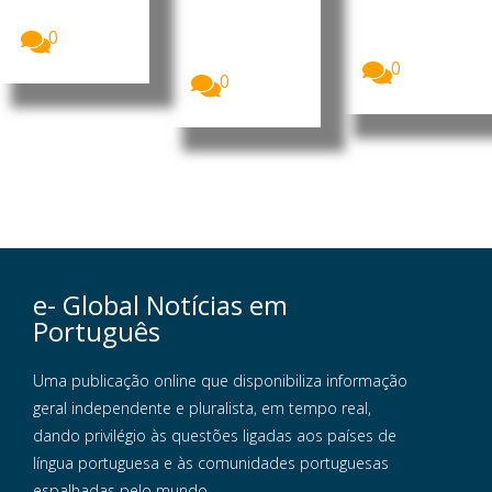
consulados
informal
Unidas...
do Brasil em
movimenta
0
vários países
cerca...
começaram...
0
0
e- Global Notícias em
Português
Uma publicação online que disponibiliza informação
geral independente e pluralista, em tempo real,
dando privilégio às questões ligadas aos países de
língua portuguesa e às comunidades portuguesas
espalhadas pelo mundo.