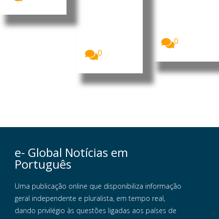
públicas
Eleições,
O presidente
CNE,
interino do
apresentou
MpD, Eurico
o...
Monteiro,
0
acusou...
0
e- Global Notícias em
Português
Uma publicação online que disponibiliza informação
geral independente e pluralista, em tempo real,
dando privilégio às questões ligadas aos países de