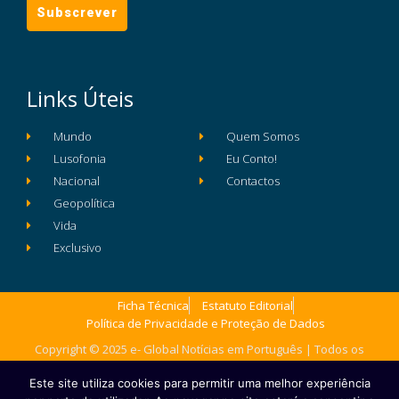
Links Úteis
Mundo
Quem Somos
Lusofonia
Eu Conto!
Nacional
Contactos
Geopolítica
Vida
Exclusivo
Ficha Técnica
Estatuto Editorial
Política de Privacidade e Proteção de Dados
Copyright © 2025 e- Global Notícias em Português | Todos os
direitos reservados
Este site utiliza cookies para permitir uma melhor experiência