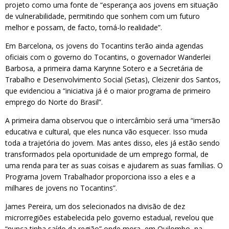
projeto como uma fonte de “esperança aos jovens em situação
de vulnerabilidade, permitindo que sonhem com um futuro
melhor e possam, de facto, torná-lo realidade”.
Em Barcelona, os jovens do Tocantins terão ainda agendas
oficiais com o governo do Tocantins, o governador Wanderlei
Barbosa, a primeira dama Karynne Sotero e a Secretária de
Trabalho e Desenvolvimento Social (Setas), Cleizenir dos Santos,
que evidenciou a “iniciativa já é o maior programa de primeiro
emprego do Norte do Brasil”.
A primeira dama observou que o intercâmbio será uma “imersão
educativa e cultural, que eles nunca vão esquecer. Isso muda
toda a trajetória do jovem. Mas antes disso, eles já estão sendo
transformados pela oportunidade de um emprego formal, de
uma renda para ter as suas coisas e ajudarem as suas famílias. O
Programa Jovem Trabalhador proporciona isso a eles e a
milhares de jovens no Tocantins”.
James Pereira, um dos selecionados na divisão de dez
microrregiões estabelecida pelo governo estadual, revelou que
“nunca tinha saído da região” onde mora, em Quilombo, na