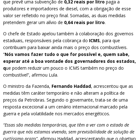
que prevê uma subvenção de
0,32 reais por litro
paga a
produtores e importadores de diesel, com a obrigação de esse
valor ser refletido no preço final. Somadas, as duas medidas
pretendem gerar um alívio de
0,64 reais por litro
.
O chefe de Estado apelou também à colaboração dos governos
estaduais, responsáveis pela cobrança do
ICMS
, para que
contribuam para baixar ainda mais o preço dos combustíveis.
“
Nós vamos fazer tudo o que for possível e, quem sabe,
esperar até a boa vontade dos governadores dos estados,
q
ue podem reduzir um pouco o ICMS também no preço do
combustível”, afirmou Lula.
O ministro da Fazenda,
Fernando Haddad
, acrescentou que as
medidas têm caráter temporário e não alteram a política de
preços da Petrobras. Segundo o governante, trata-se de uma
resposta excecional a um cenário internacional marcado pela
guerra e pela volatilidade nos mercados energéticos.
“Essas são medidas temporárias, que têm a ver com o estado de
guerra que nós estamos vivendo, sem previsibilidade de solução de
curtíssimo prazo”
, afirmou Haddad, acrescentando que o objetivo