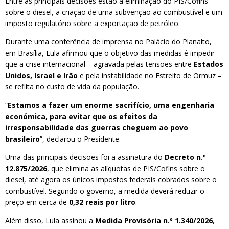
Entre as principais decisões estão a eliminação do PIS/Cofins
sobre o diesel, a criação de uma subvenção ao combustível e um
imposto regulatório sobre a exportação de petróleo.
Durante uma conferência de imprensa no Palácio do Planalto,
em Brasília, Lula afirmou que o objetivo das medidas é impedir
que a crise internacional – agravada pelas tensões entre
Estados
Unidos, Israel e Irão
e pela instabilidade no Estreito de Ormuz –
se reflita no custo de vida da população.
“
Estamos a fazer um enorme sacrifício, uma engenharia
económica, para evitar que os efeitos da
irresponsabilidade das guerras cheguem ao povo
brasileiro
”, declarou o Presidente.
Uma das principais decisões foi a assinatura do
Decreto n.º
12.875/2026
, que elimina as alíquotas de PIS/Cofins sobre o
diesel, até agora os únicos impostos federais cobrados sobre o
combustível. Segundo o governo, a medida deverá reduzir o
preço em cerca de
0,32 reais por litro
.
Além disso, Lula assinou a
Medida Provisória n.º 1.340/2026
,