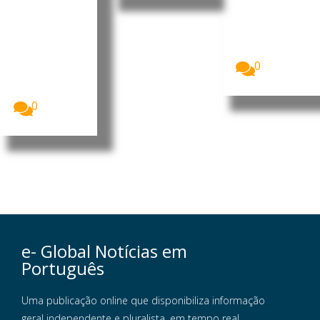
representam
brasileiro
a
Fabiano de
esmagadora
Abreu Agrela
maioria do
Rodrigues,
trabalho...
neurocientist
0
a luso-
brasileiro.
Foto:...
0
e- Global Notícias em
Português
Uma publicação online que disponibiliza informação
geral independente e pluralista, em tempo real,