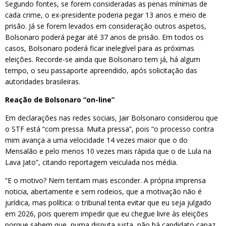
Segundo fontes, se forem consideradas as penas mínimas de
cada crime, o ex-presidente poderia pegar 13 anos e meio de
prisão. Já se forem levados em consideração outros aspetos,
Bolsonaro poderá pegar até 37 anos de prisão. Em todos os
casos, Bolsonaro poderá ficar inelegível para as próximas
eleições. Recorde-se ainda que Bolsonaro tem já, há algum
tempo, o seu passaporte apreendido, após solicitação das
autoridades brasileiras.
Reação de Bolsonaro “on-line”
Em declarações nas redes sociais, Jair Bolsonaro considerou que
o STF está “com pressa. Muita pressa”, pois “o processo contra
mim avança a uma velocidade 14 vezes maior que o do
Mensalão e pelo menos 10 vezes mais rápida que o de Lula na
Lava Jato”, citando reportagem veiculada nos média.
“E o motivo? Nem tentam mais esconder. A própria imprensa
noticia, abertamente e sem rodeios, que a motivação não é
jurídica, mas política: o tribunal tenta evitar que eu seja julgado
em 2026, pois querem impedir que eu chegue livre às eleições
porque sabem que, numa disputa justa, não há candidato capaz