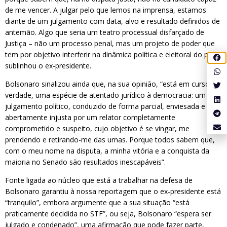
de me vencer. A julgar pelo que lemos na imprensa, estamos
diante de um julgamento com data, alvo e resultado definidos de
antemão. Algo que seria um teatro processual disfarçado de
Justiça – não um processo penal, mas um projeto de poder que
tem por objetivo interferir na dinâmica política e eleitoral do país”,
sublinhou o ex-presidente.
Bolsonaro sinalizou ainda que, na sua opinião, “está em curso, na
verdade, uma espécie de atentado jurídico à democracia: um
julgamento político, conduzido de forma parcial, enviesada e
abertamente injusta por um relator completamente
comprometido e suspeito, cujo objetivo é se vingar, me
prendendo e retirando-me das urnas. Porque todos sabem que,
com o meu nome na disputa, a minha vitória e a conquista da
maioria no Senado são resultados inescapáveis”.
Fonte ligada ao núcleo que está a trabalhar na defesa de
Bolsonaro garantiu à nossa reportagem que o ex-presidente está
“tranquilo”, embora argumente que a sua situação “está
praticamente decidida no STF”, ou seja, Bolsonaro “espera ser
julgado e condenado”, uma afirmação que pode fazer parte,