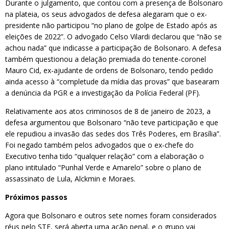
Durante o julgamento, que contou com a presença de Bolsonaro
na plateia, os seus advogados de defesa alegaram que o ex-
presidente não participou “no plano de golpe de Estado após as
eleições de 2022”. O advogado Celso Vilardi declarou que “não se
achou nada” que indicasse a participação de Bolsonaro. A defesa
também questionou a delação premiada do tenente-coronel
Mauro Cid, ex-ajudante de ordens de Bolsonaro, tendo pedido
ainda acesso à “completude da mídia das provas” que basearam
a denúncia da PGR e a investigação da Polícia Federal (PF).
Relativamente aos atos criminosos de 8 de janeiro de 2023, a
defesa argumentou que Bolsonaro “não teve participação e que
ele repudiou a invasão das sedes dos Três Poderes, em Brasília”.
Foi negado também pelos advogados que o ex-chefe do
Executivo tenha tido “qualquer relação” com a elaboração o
plano intitulado “Punhal Verde e Amarelo” sobre o plano de
assassinato de Lula, Alckmin e Moraes.
Próximos passos
Agora que Bolsonaro e outros sete nomes foram considerados
réus pelo STF, será aberta uma ação penal, e o grupo vai