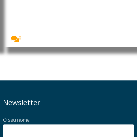
as instituições do Estado e
rejeita alegações sobre contas
públicas
O presidente interino do MpD, Eurico Monteiro,
acusou...
0
Newsletter
O seu nome