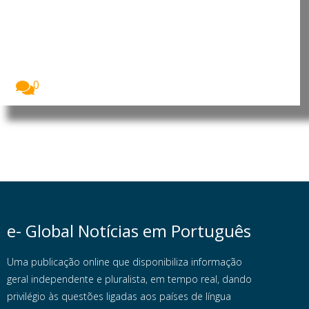
Cabo Verde e em mais seis
países têm de realizar prova de
vida até 15 de setembro
Os pensionistas da Segurança Social portuguesa
residentes em...
0
e- Global Notícias em Português
Uma publicação online que disponibiliza informação
geral independente e pluralista, em tempo real, dando
privilégio às questões ligadas aos países de língua