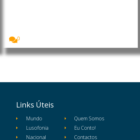
Cabo Verde: Luís Filipe Tavares
oficializa candidatura à liderança
do MpD com apelo à união e à
valorização dos militantes
Luís Filipe Tavares formalizou esta terça-feira a sua...
0
Links Úteis
Mundo
Quem Somos
Lusofonia
Eu Conto!
Nacional
Contactos