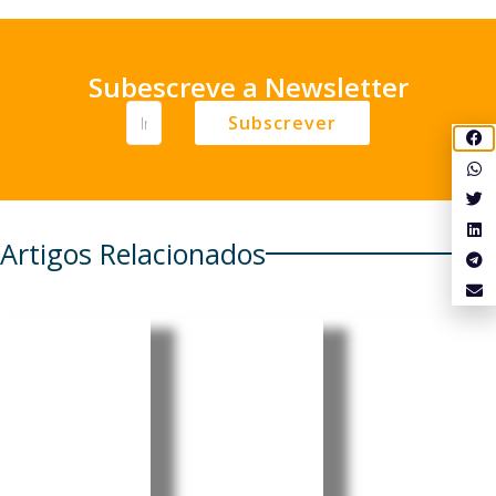
Subescreve a Newsletter
Subscrever
Artigos Relacionados
Cabo
Pensionis
Cabo
Verde
tas
Verde:
regista
portugue
Luís
aumento
ses em
Filipe
de 6,86%
Cabo
Tavares
nos
Verde e
oficializa
combustí
em mais
candidat