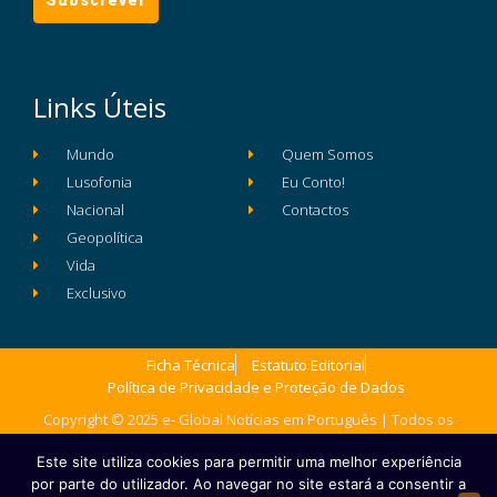
Links Úteis
Mundo
Quem Somos
Lusofonia
Eu Conto!
Nacional
Contactos
Geopolítica
Vida
Exclusivo
Ficha Técnica
Estatuto Editorial
Política de Privacidade e Proteção de Dados
Copyright © 2025 e- Global Notícias em Português | Todos os
direitos reservados
Este site utiliza cookies para permitir uma melhor experiência
por parte do utilizador. Ao navegar no site estará a consentir a