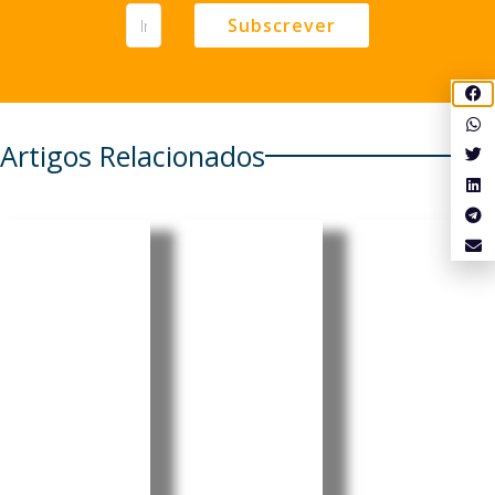
Subscrever
Artigos Relacionados
Cabo
Cabo
Cabo
Verde:
Verde:
Verde:
Parlamen
President
Pedro
to aprova
e destaca
Ramos
Orçamen
progress
reforçou
to
os e
projeção
Retificati
desafios
internaci
vo para
no Dia do
onal da
2026 sem
Municípi
liderança
aumenta
o do
portugue
r a
Tarrafal
sa no