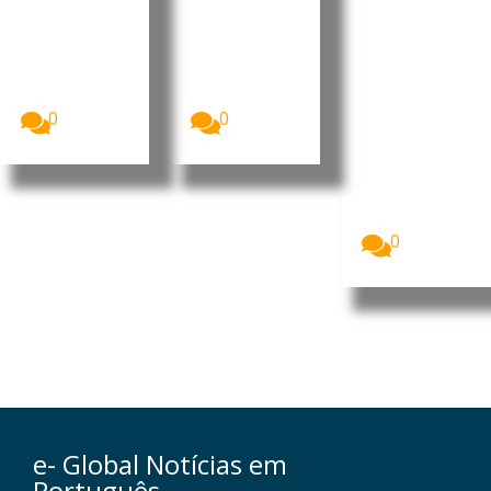
despesa
de São
“Human
pública
Nicolau
Leaders
Internati
A Assembleia
O Presidente
Nacional de
da República
onal
Cabo Verde
de Cabo
Congress
aprovou, na...
Verde, José...
”
0
0
Imagem:
Pedro
Ramos, CEO
da Dale
Carnegie
Portugal...
0
e- Global Notícias em
Português