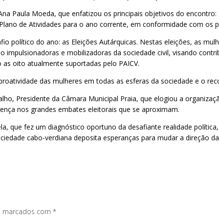
 Ana Paula Moeda, que enfatizou os principais objetivos do encontro
Plano de Atividades para o ano corrente, em conformidade com os pri
afio político do ano: as Eleições Autárquicas. Nestas eleições, as m
impulsionadoras e mobilizadoras da sociedade civil, visando contribu
o as oito atualmente suportadas pelo PAICV.
 proatividade das mulheres em todas as esferas da sociedade e o r
alho, Presidente da Câmara Municipal Praia, que elogiou a organiza
erença nos grandes embates eleitorais que se aproximam.
ela, que fez um diagnóstico oportuno da desafiante realidade política
sociedade cabo-verdiana deposita esperanças para mudar a direção d
os marcados com
*