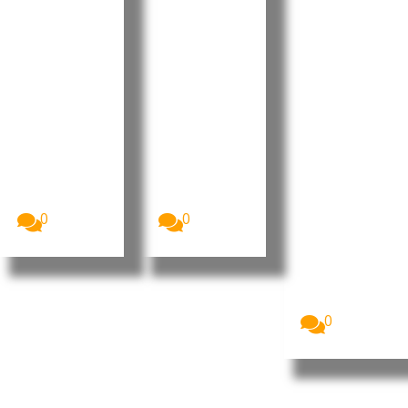
to
os e
projeção
Retificati
desafios
internaci
vo para
no Dia do
onal da
2026 sem
Municípi
liderança
aumenta
o do
portugue
r a
Tarrafal
sa no
despesa
de São
“Human
pública
Nicolau
Leaders
Internati
A Assembleia
O Presidente
Nacional de
da República
onal
Cabo Verde
de Cabo
Congress
aprovou, na...
Verde, José...
”
0
0
Imagem:
Pedro
Ramos, CEO
da Dale
Carnegie
Portugal...
0