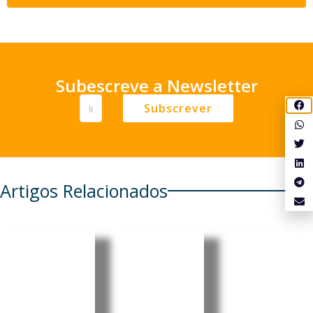
Subescreve a Newsletter
Subscrever
Artigos Relacionados
Cabo
Cabo
Cabo
Verde:
Verde:
Verde:
Parlamen
President
Pedro
to aprova
e destaca
Ramos
Orçamen
progress
reforçou