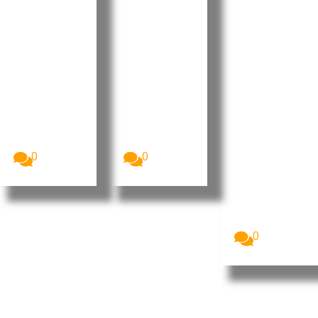
Retificati
desafios
internaci
vo para
no Dia do
onal da
2026 sem
Municípi
liderança
aumenta
o do
portugue
r a
Tarrafal
sa no
despesa
de São
“Human
pública
Nicolau
Leaders
Internati
A Assembleia
O Presidente
Nacional de
da República
onal
Cabo Verde
de Cabo
Congress
aprovou, na...
Verde, José...
”
0
0
Imagem:
Pedro
Ramos, CEO
da Dale
Carnegie
Portugal...
0