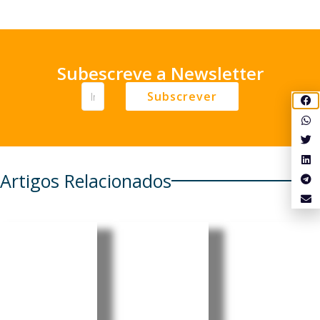
Subescreve a Newsletter
Subscrever
Artigos Relacionados
Cabo
Cabo
Cabo
Verde:
Verde:
Verde:
Parlamen
President
Pedro
to aprova
e destaca
Ramos
Orçamen
progress
reforçou
to
os e
projeção