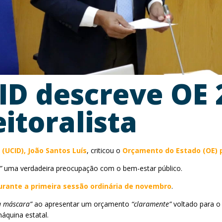
ID descreve OE
eitoralista
(UCID), João Santos Luís
, criticou o
Orçamento do Estado (OE) 
”
uma verdadeira preocupação com o bem-estar público.
urante a primeira sessão ordinária de novembro
.
 a máscara”
ao apresentar um orçamento
“claramente”
voltado para o
áquina estatal.