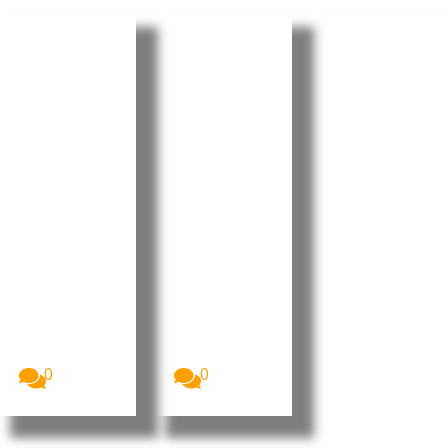
Cabo
Cabo
Cabo
Verde:
Verde:
Verde:
Parlamen
President
Pedro
to aprova
e destaca
Ramos
Orçamen
progress
reforçou
to
os e
projeção
Retificati
desafios
internaci
vo para
no Dia do
onal da
2026 sem
Municípi
liderança
aumenta
o do
portugue
r a
Tarrafal
sa no
despesa
de São
“Human
pública
Nicolau
Leaders
Internati
A Assembleia
O Presidente
Nacional de
da República
onal
Cabo Verde
de Cabo
Congress
aprovou, na...
Verde, José...
”
0
0
Imagem:
Pedro
Ramos, CEO
da Dale