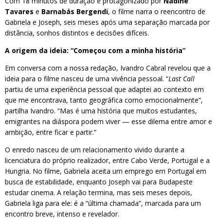
Com 18 minutos de duração e protagonizado por
Nadine
Tavares
e
Barnabás Bergendi
, o filme narra o reencontro de
Gabriela e Joseph, seis meses após uma separação marcada por
distância, sonhos distintos e decisões difíceis.
A origem da ideia: “Começou com a minha história”
Em conversa com a nossa redação, Ivandro Cabral revelou que a
ideia para o filme nasceu de uma vivência pessoal. “
Last Call
partiu de uma experiência pessoal que adaptei ao contexto em
que me encontrava, tanto geográfica como emocionalmente”,
partilha Ivandro. “Mas é uma história que muitos estudantes,
emigrantes na diáspora podem viver — esse dilema entre amor e
ambição, entre ficar e partir.”
O enredo nasceu de um relacionamento vivido durante a
licenciatura do próprio realizador, entre Cabo Verde, Portugal e a
Hungria. No filme, Gabriela aceita um emprego em Portugal em
busca de estabilidade, enquanto Joseph vai para Budapeste
estudar cinema. A relação termina, mas seis meses depois,
Gabriela liga para ele: é a “última chamada”, marcada para um
encontro breve, intenso e revelador.