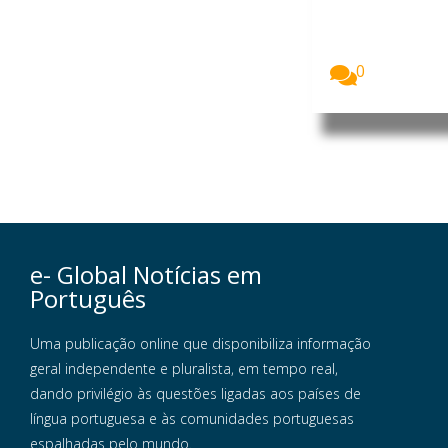
Sónia Abreu,
chefe da
Divisão de
Museus...
0
e- Global Notícias em
Português
Uma publicação online que disponibiliza informação
geral independente e pluralista, em tempo real,
dando privilégio às questões ligadas aos países de
língua portuguesa e às comunidades portuguesas
espalhadas pelo mundo.