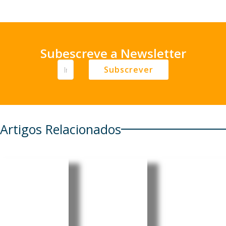
Subescreve a Newsletter
Subscrever
Artigos Relacionados
Cabo
Pensionis
Castelo
Verde
tas
Branco:
regista
portugue
“Bienal
aumento
ses em
Internaci
de 6,86%
Cabo
onal de
nos
Verde e
Artes e