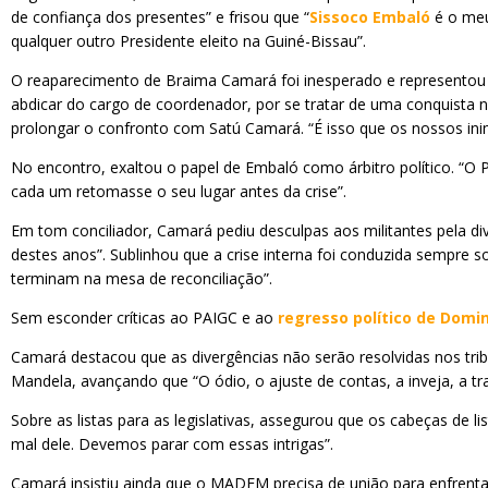
de confiança dos presentes” e frisou que “
Sissoco Embaló
é o meu
qualquer outro Presidente eleito na Guiné-Bissau”.
O reaparecimento de Braima Camará foi inesperado e representou 
abdicar do cargo de coordenador, por se tratar de uma conquista 
prolongar o confronto com Satú Camará. “É isso que os nossos inim
No encontro, exaltou o papel de Embaló como árbitro político. “O
cada um retomasse o seu lugar antes da crise”.
Em tom conciliador, Camará pediu desculpas aos militantes pela di
destes anos”. Sublinhou que a crise interna foi conduzida sempre 
terminam na mesa de reconciliação”.
Sem esconder críticas ao PAIGC e ao
regresso político de Domi
Camará destacou que as divergências não serão resolvidas nos trib
Mandela, avançando que “O ódio, o ajuste de contas, a inveja, a 
Sobre as listas para as legislativas, assegurou que os cabeças d
mal dele. Devemos parar com essas intrigas”.
Camará insistiu ainda que o MADEM precisa de união para enfrentar 