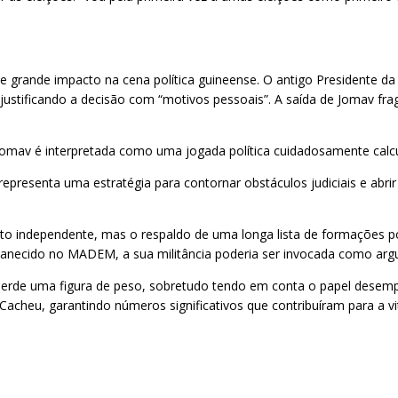
grande impacto na cena política guineense. O antigo Presidente da
ustificando a decisão com “motivos pessoais”. A saída de Jomav frag
Jomav é interpretada como uma jogada política cuidadosamente calc
epresenta uma estratégia para contornar obstáculos judiciais e abri
to independente, mas o respaldo de uma longa lista de formações pol
anecido no MADEM, a sua militância poderia ser invocada como argume
de uma figura de peso, sobretudo tendo em conta o papel desempe
Cacheu, garantindo números significativos que contribuíram para a vit