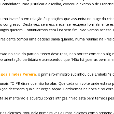
 candidato”. Para justificar a escolha, evocou o exemplo de Franci
uma inversão em relação às posições que assumira no auge da cris
no congresso. Desta vez, sem esclarecer se recupera formalmente ess
igos querem. Continuarmos esta luta sem fim. Não vamos aceitar. Por
 Presidente tomou uma decisão sábia quando, numa reunião na Presi
visão no seio do partido. “Peço desculpas, não por ter cometido al
sob orientação partidária e acrescentou que “Não há guerras permane
ngos Simões Pereira
, o primeiro-ministro sublinhou que Embaló “
unais. “O PR disse que não há alas. Que cada um volte onde estava p
traição destroem qualquer organização. Perdoemos na boca e no cora
e lista se manterão e advertiu contra intrigas. “Não está bem termo
as eleições. “Vou pela primeira vez a umas eleições como primeiro-m