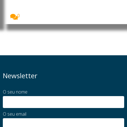
O advogado Augusto Nassambe, defensor de Daba
Naualna...
0
Newsletter
O seu nome
O seu email