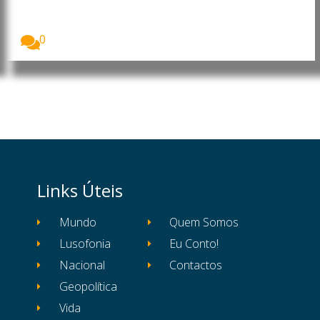
O presidente do Conselho de Administração da
organização...
0
Links Úteis
Mundo
Quem Somos
Lusofonia
Eu Conto!
Nacional
Contactos
Geopolítica
Vida