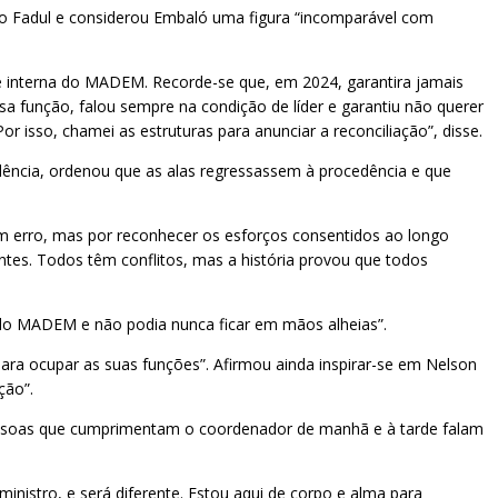
sco Fadul e considerou Embaló uma figura “incomparável com
e interna do MADEM. Recorde-se que, em 2024, garantira jamais
a função, falou sempre na condição de líder e garantiu não querer
 isso, chamei as estruturas para anunciar a reconciliação”, disse.
dência, ordenou que as alas regressassem à procedência e que
gum erro, mas por reconhecer os esforços consentidos ao longo
ntes. Todos têm conflitos, mas a história provou que todos
é do MADEM e não podia nunca ficar em mãos alheias”.
ara ocupar as suas funções”. Afirmou ainda inspirar-se em Nelson
ção”.
s pessoas que cumprimentam o coordenador de manhã e à tarde falam
inistro, e será diferente. Estou aqui de corpo e alma para