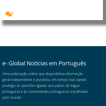
A União Nacional dos Trabalhadores da Guiné-
Central Sindical...
0
e- Global Notícias em Português
Uma publicação online que disponibiliza informação
geral independente e pluralista, em tempo real, dando
privilégio às questões ligadas aos países de língua
portuguesa e às comunidades portuguesas espalhadas
pelo mundo.