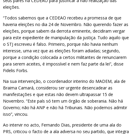
seus pares na CEDEAO para justificar a não realização das
eleições.
“Todos sabemos que a CEDEAO recebeu a promessa de que
haveria eleições no dia 24 de Novembro. Não querendo fazer as
eleições, porque sabem da derrota eminente, decidiram vergar
para este expediente de manipulação da justiça. Tudo aquilo que
o STJ escreveu é falso. Primeiro, porque não havia nenhum
interesse, uma vez que as eleições foram adiadas; segundo,
porque a condição colocada a certos militantes de renunciarem
para serem aceites, é impossível e nem faz parte da lei”, disse
Fidelis Forbs.
Na sua intervenção, o coordenador interino do MADEM, ala de
Braima Camará, considerou ser urgente desencadear as
manifestações e que estas não devem ultrapassar 15 de
Novembro. “Este país só tem um órgão de soberania. Não há
Governo; não há ANP e não há Tribunais. Não podemos admitir
isso”, vincou.
Ao intervir no acto, Fernando Dias, presidente de uma ala do
PRS, criticou o facto de a ala adversa no seu partido, que integra