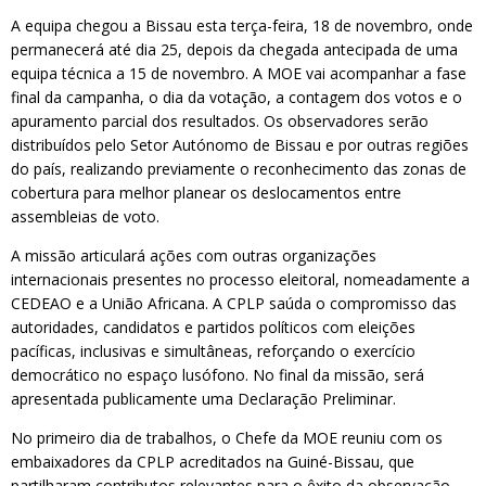
A equipa chegou a Bissau esta terça-feira, 18 de novembro, onde
permanecerá até dia 25, depois da chegada antecipada de uma
equipa técnica a 15 de novembro. A MOE vai acompanhar a fase
final da campanha, o dia da votação, a contagem dos votos e o
apuramento parcial dos resultados. Os observadores serão
distribuídos pelo Setor Autónomo de Bissau e por outras regiões
do país, realizando previamente o reconhecimento das zonas de
cobertura para melhor planear os deslocamentos entre
assembleias de voto.
A missão articulará ações com outras organizações
internacionais presentes no processo eleitoral, nomeadamente a
CEDEAO e a União Africana. A CPLP saúda o compromisso das
autoridades, candidatos e partidos políticos com eleições
pacíficas, inclusivas e simultâneas, reforçando o exercício
democrático no espaço lusófono. No final da missão, será
apresentada publicamente uma Declaração Preliminar.
No primeiro dia de trabalhos, o Chefe da MOE reuniu com os
embaixadores da CPLP acreditados na Guiné-Bissau, que
partilharam contributos relevantes para o êxito da observação