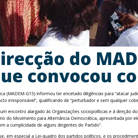
Direcção do MA
 que convocou c
ca (MADEM-G15) informou ter encetado diligências para “atacar jud
cto irresponsável”, qualificando de “perturbador e sem qualquer cober
 um encontro alargado às Organizações sociopolíticas e à direção
ário do Movimento para Alternância Democrática, apresentada por e
com a cumplicidade de alguns dirigentes do Partido”.
e, em especial a Lei-quadro dos partidos políticos, e os procedime