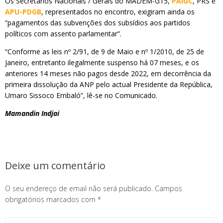
Os Secretários Nacionais / Gerais do MADEM-G15,
PAIGC
, PRS e
APU-PDGB
, representados no encontro, exigiram ainda os
“pagamentos das subvenções dos subsídios aos partidos
políticos com assento parlamentar”.
“Conforme as leis nº 2/91, de 9 de Maio e nº 1/2010, de 25 de
Janeiro, entretanto ilegalmente suspenso há 07 meses, e os
anteriores 14 meses não pagos desde 2022, em decorrência da
primeira dissolução da ANP pelo actual Presidente da República,
Umaro Sissoco Embaló”, lê-se no Comunicado.
Mamandin Indjai
Deixe um comentário
O seu endereço de email não será publicado.
Campos
obrigatórios marcados com
*