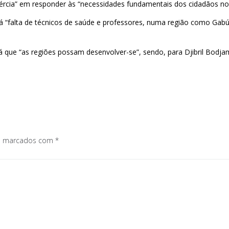
nércia” em responder às “necessidades fundamentais dos cidadãos no i
á “falta de técnicos de saúde e professores, numa região como Gab
á que “as regiões possam desenvolver-se”, sendo, para Djibril Bodjam
os marcados com
*