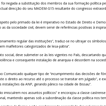
foi negada a substituição dos membros da sua formação política pe
ctual direcção do seu MADEM-G15 resultante do congresso extraordin
eito pelo primado da lei é imperativo no Estado de Direito e Democrá
 as da sociedade civil, devem servir de referências positivas à inspi
namento regular das instituições”, traduz-se no ultrajar os símbolo
 em malfeitores categorizados de lesa-pátria”.
o social, deve submeter-se às leis vigentes no País, descartando q
iolência e consequente instalação de anarquia e desordem na socied
no Comunicado qualquer tipo de “incumprimento das decisões de fór
ste o direito ao recurso até o processo se transitar em julgado”, e e
 instalações da ANP, gerando pânico na cidade de Bissau”.
imiscuírem nos assuntos políticos” e encorajou a classe castrense a
nal, mantendo apenas sob a subordinação da classe política nos ter