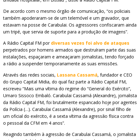
De acordo com o mesmo órgão de comunicação, “os policiais
também apoderaram-se de um telemóvel e um gravador, que
estavam na posse de Carabulai. Os agressores confiscaram ainda
um tripé, que servia de suporte para a produção de imagens”.
A Rádio Capital FM por
diversas vezes foi alvo de ataques
perpetrados por homens armados que destruíram parte das suas
instalações, espaçaram e ameaçaram jornalistas, tendo forçado
a rádio a suspender temporariamente as suas emissões.
Através das redes sociais,
Lassana Cassamá
, fundador e CEO
do Grupo Capital Midia, do qual faz parte a Rádio Capital FM,
escreveu “Mais uma vítima do regime do “General do Exército”,
Umaro Sissoco Embaló. Carabulai Cassamá (Alexandre), jornalista
da Rádio Capital FM, foi brutalmente espancado hoje por agentes
da Polícia (…). Carabulai Cassamá (Alexandre), por sinal filho de
um oficial do exército, é a sexta vítima da agressão física contra
o pessoal da CFM em 4 anos”.
Reagindo também à agressão de Carabulai Cassamá, o jornalista