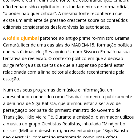
não tenham sido explicitados os fundamentos de forma oficial,
“o poder não quer críticas”. A mesma fonte reconheceu que
existe um ambiente de pressão crescente sobre os conteúdos
editoriais considerados desfavoráveis às autoridades.
A
Rádio Djumbai
pertence ao antigo primeiro-ministro Braima
Camará, líder de uma das alas do MADEM-15, formação política
que nas últimas eleições apoiou Umaro Sissoco Embaló na sua
tentativa de reeleição. O contexto político em que a decisão
surge reforça as suspeitas de que a suspensão poderá estar
relacionada com a linha editorial adotada recentemente pela
estação.
Num dos seus programas de música e informação, um
apresentador conhecido como “Isnaba” comentou publicamente
a denúncia de Siga Batista, que afirmou estar a ser alvo de
perseguição por parte do primeiro-ministro do Governo de
Transição, Ilídio Vieira Té. Durante a emissão, o animador utilizou
a música do grupo Cientistas Realistas, intitulada “Mindjor bo
disiste” (Melhor é desistirem), acrescentando que “Siga Batista
não desistirá”, comentário interpretado como uma crítica