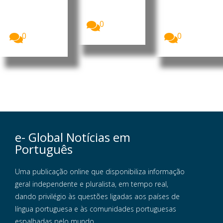
Trabalhador
Nassambe,
organização..
es da Guiné-
defensor de
.
Central
Daba
0
Sindical...
Naualna...
0
0
e- Global Notícias em
Português
Uma publicação online que disponibiliza informação
geral independente e pluralista, em tempo real,
dando privilégio às questões ligadas aos países de
língua portuguesa e às comunidades portuguesas
espalhadas pelo mundo.