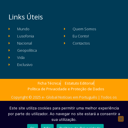
Links Úteis
Mundo
Quem Somos
Lusofonia
Eu Conto!
Nacional
Contactos
Geopolítica
Vida
Exclusivo
Ficha Técnica
Estatuto Editorial
Política de Privacidade e Proteção de Dados
Copyright © 2025 e- Global Notícias em Português | Todos os
direitos reservados
Este site utiliza cookies para permitir uma melhor experiência
por parte do utilizador. Ao navegar no site estará a consentir a
sua utilização.