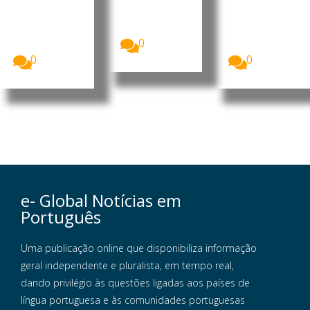
Nacional dos
Augusto
o da
Trabalhador
Nassambe,
organização..
es da Guiné-
defensor de
.
Central
Daba
0
Sindical...
Naualna...
0
0
e- Global Notícias em
Português
Uma publicação online que disponibiliza informação
geral independente e pluralista, em tempo real,
dando privilégio às questões ligadas aos países de
língua portuguesa e às comunidades portuguesas