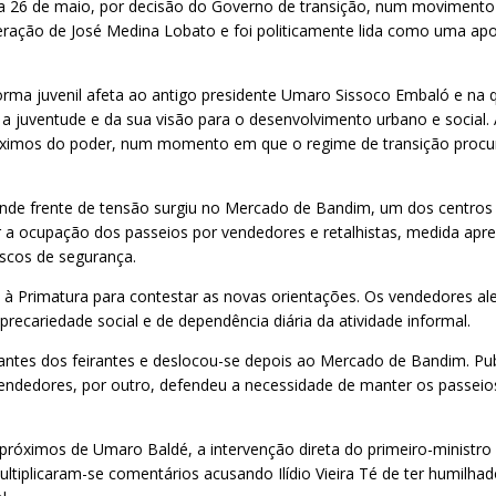
s a 26 de maio, por decisão do Governo de transição, num movimento 
ação de José Medina Lobato e foi politicamente lida como uma apos
rma juvenil afeta ao antigo presidente Umaro Sissoco Embaló e na q
uventude e da sua visão para o desenvolvimento urbano e social. A
imos do poder, num momento em que o regime de transição procura
ande frente de tensão surgiu no Mercado de Bandim, um dos centros 
r a ocupação dos passeios por vendedores e retalhistas, medida ap
riscos de segurança.
m à Primatura para contestar as novas orientações. Os vendedores ale
recariedade social e de dependência diária da atividade informal.
entantes dos feirantes e deslocou-se depois ao Mercado de Bandim. P
dedores, por outro, defendeu a necessidade de manter os passeios l
 próximos de Umaro Baldé, a intervenção direta do primeiro-ministr
ultiplicaram-se comentários acusando Ilídio Vieira Té de ter humil