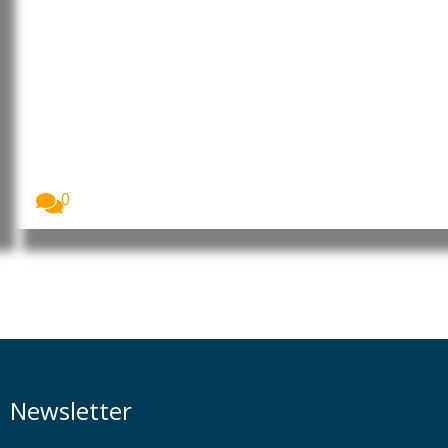
Guiné-Bissau: Nassambé diz que
despacho de Tribunal Militar não
tem “competência legal”
O advogado Augusto Nassambe, defensor de Daba
Naualna...
0
Newsletter