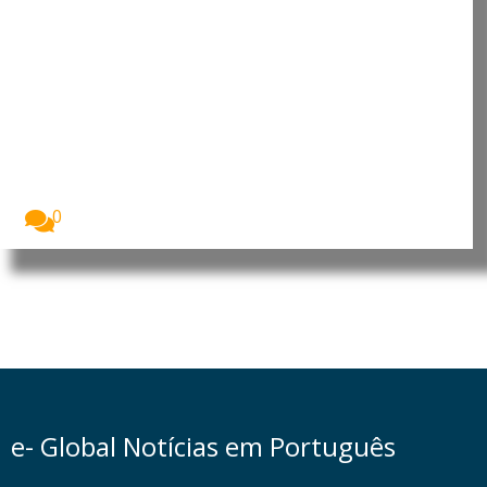
Guiné-Bissau: Trabalhadores
vivem pior que no colonialismo,
denuncia central sindical
A União Nacional dos Trabalhadores da Guiné-
Central Sindical...
0
e- Global Notícias em Português