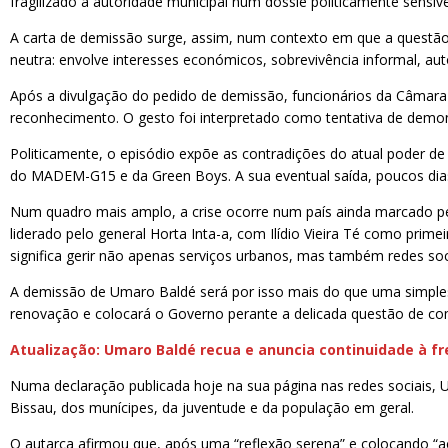
fragilizado a autoridade municipal num dossiê politicamente sensíve
A carta de demissão surge, assim, num contexto em que a questão
neutra: envolve interesses económicos, sobrevivência informal, au
Após a divulgação do pedido de demissão, funcionários da Câmara
reconhecimento. O gesto foi interpretado como tentativa de demons
Politicamente, o episódio expõe as contradições do atual poder de 
do MADEM-G15 e da Green Boys. A sua eventual saída, poucos dias de
Num quadro mais amplo, a crise ocorre num país ainda marcado pel
liderado pelo general Horta Inta-a, com Ilídio Vieira Té como prime
significa gerir não apenas serviços urbanos, mas também redes soci
A demissão de Umaro Baldé será por isso mais do que uma simple
renovação e colocará o Governo perante a delicada questão de c
Atualização: Umaro Baldé recua e anuncia continuidade à f
Numa declaração publicada hoje na sua página nas redes sociais,
Bissau, dos munícipes, da juventude e da população em geral.
O autarca afirmou que, após uma “reflexão serena” e colocando “ac