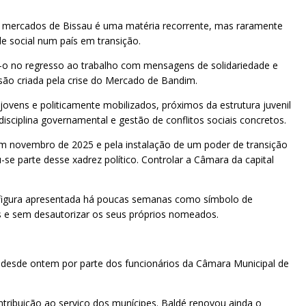
s mercados de Bissau é uma matéria recorrente, mas raramente
e social num país em transição.
-o no regresso ao trabalho com mensagens de solidariedade e
nsão criada pela crise do Mercado de Bandim.
jovens e politicamente mobilizados, próximos da estrutura juvenil
isciplina governamental e gestão de conflitos sociais concretos.
em novembro de 2025 e pela instalação de um poder de transição
u-se parte desse xadrez político. Controlar a Câmara da capital
a figura apresentada há poucas semanas como símbolo de
 e sem desautorizar os seus próprios nomeados.
 desde ontem por parte dos funcionários da Câmara Municipal de
ntribuição ao serviço dos munícipes. Baldé renovou ainda o