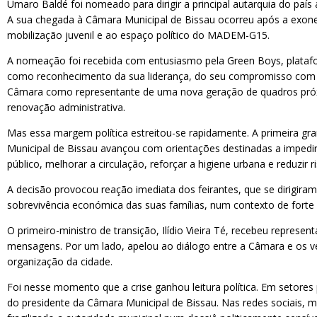
Umaro Baldé foi nomeado para dirigir a principal autarquia do paí
A sua chegada à Câmara Municipal de Bissau ocorreu após a exoner
mobilização juvenil e ao espaço político do MADEM-G15.
A nomeação foi recebida com entusiasmo pela Green Boys, platafo
como reconhecimento da sua liderança, do seu compromisso com a j
Câmara como representante de uma nova geração de quadros próx
renovação administrativa.
Mas essa margem política estreitou-se rapidamente. A primeira gr
Municipal de Bissau avançou com orientações destinadas a impedi
público, melhorar a circulação, reforçar a higiene urbana e reduzir 
A decisão provocou reação imediata dos feirantes, que se dirigira
sobrevivência económica das suas famílias, num contexto de forte p
O primeiro-ministro de transição, Ilídio Vieira Té, recebeu repres
mensagens. Por um lado, apelou ao diálogo entre a Câmara e os ven
organização da cidade.
Foi nesse momento que a crise ganhou leitura política. Em setores
do presidente da Câmara Municipal de Bissau. Nas redes sociais, m