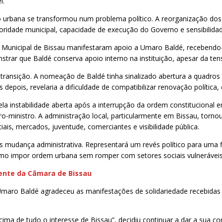
l.
 urbana se transformou num problema político. A reorganização do
toridade municipal, capacidade de execução do Governo e sensibilidad
 Municipal de Bissau manifestaram apoio a Umaro Baldé, recebendo
trar que Baldé conserva apoio interno na instituição, apesar da te
transição. A nomeação de Baldé tinha sinalizado abertura a quadros 
pois, revelaria a dificuldade de compatibilizar renovação política, d
a instabilidade aberta após a interrupção da ordem constitucional 
iro-ministro. A administração local, particularmente em Bissau, torno
ais, mercados, juventude, comerciantes e visibilidade pública.
s mudança administrativa. Representará um revés político para um
omo impor ordem urbana sem romper com setores sociais vulneráveis
rente da Câmara de Bissau
 Umaro Baldé agradeceu as manifestações de solidariedade recebidas
ima de tudo o interesse de Bissau”, decidiu continuar a dar a sua co