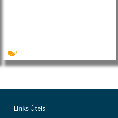
Guiné-Bissau: Especialista exige
ação imediata para salvar pesca
e mangais
O presidente do Conselho de Administração da
organização...
0
Links Úteis