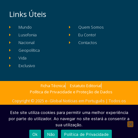
Links Úteis
Mundo
Quem Somos
Lusofonia
Eu Conto!
Nacional
Contactos
Geopolítica
Vida
Exclusivo
Ficha Técnica
Estatuto Editorial
Política de Privacidade e Proteção de Dados
Copyright © 2025 e- Global Notícias em Português | Todos os
direitos reservados
Este site utiliza cookies para permitir uma melhor experiência
por parte do utilizador. Ao navegar no site estará a consentir a
sua utilização.
Ok
Não
Política de Privacidade