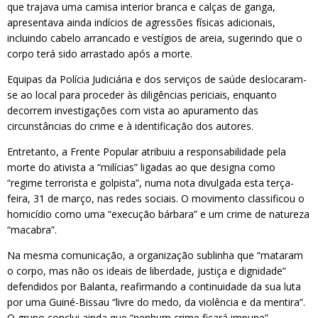
que trajava uma camisa interior branca e calças de ganga,
apresentava ainda indícios de agressões físicas adicionais,
incluindo cabelo arrancado e vestígios de areia, sugerindo que o
corpo terá sido arrastado após a morte.
Equipas da Polícia Judiciária e dos serviços de saúde deslocaram-
se ao local para proceder às diligências periciais, enquanto
decorrem investigações com vista ao apuramento das
circunstâncias do crime e à identificação dos autores.
Entretanto, a Frente Popular atribuiu a responsabilidade pela
morte do ativista a “milícias” ligadas ao que designa como
“regime terrorista e golpista”, numa nota divulgada esta terça-
feira, 31 de março, nas redes sociais. O movimento classificou o
homicídio como uma “execução bárbara” e um crime de natureza
“macabra”.
Na mesma comunicação, a organização sublinha que “mataram
o corpo, mas não os ideais de liberdade, justiça e dignidade”
defendidos por Balanta, reafirmando a continuidade da sua luta
por uma Guiné-Bissau “livre do medo, da violência e da mentira”.
O grupo conclui ainda que “nenhum crime ficará impune”,