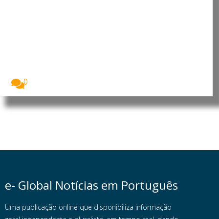
Guiné Equatorial assinala 47.º
aniversário do “Golpe de
Liberdade”
O Presidente da Guiné Equatorial, Teodoro Obiang
Nguema...
0
e- Global Notícias em Português
Uma publicação online que disponibiliza informação