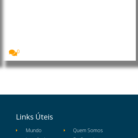
Guiné Equatorial: Governo
reforça compromisso contra a
corrupção
O primeiro-ministro da Guiné Equatorial, Manuel Osa
Nsue...
0
Links Úteis
Mundo
Quem Somos