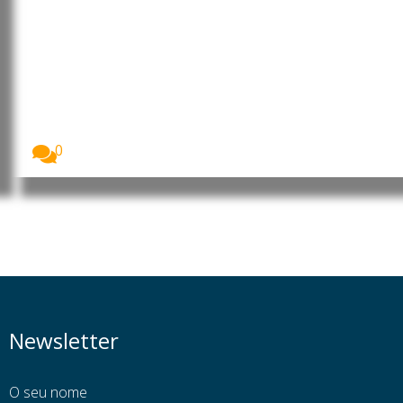
Guiné Equatorial e Gabão
assinam acordo para aplicação
de decisão do Tribunal
Internacional de Justiça sobre
diferendo territorial
A Guiné Equatorial e o Gabão assinaram, em...
0
Newsletter
O seu nome