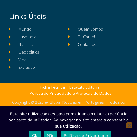
Links Úteis
Mundo
Quem Somos
Lusofonia
Eu Conto!
Nacional
Contactos
Geopolítica
Vida
Exclusivo
Ficha Técnica
Estatuto Editorial
Política de Privacidade e Proteção de Dados
Copyright © 2025 e- Global Notícias em Português | Todos os
direitos reservados
Este site utiliza cookies para permitir uma melhor experiência
por parte do utilizador. Ao navegar no site estará a consentir a
sua utilização.
Ok
Não
Política de Privacidade