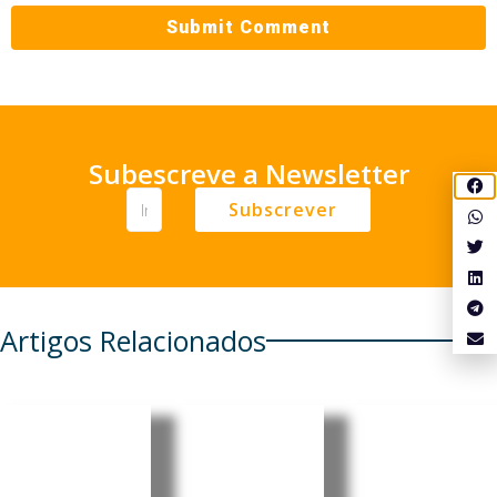
Subescreve a Newsletter
Subscrever
Artigos Relacionados
Moçambi
Moçambi
Moçambi
que
que:
que: PRM
recebe
Insurgent
apresent