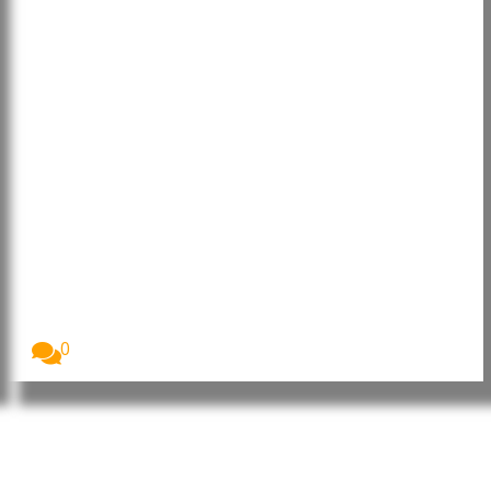
Moçambique: Meios de
locomoção reforçam inclusão de
pessoas com deficiência em
Nampula
Mais de 40 pessoas com deficiência residentes na...
0