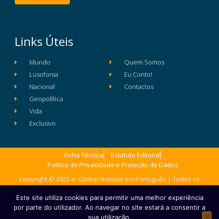
Links Úteis
Mundo
Quem Somos
Lusofonia
Eu Conto!
Nacional
Contactos
Geopolítica
Vida
Exclusivo
Ficha Técnica
Estatuto Editorial
Política de Privacidade e Proteção de Dados
Copyright © 2025 e- Global Notícias em Português | Todos os
direitos reservados
Este site utiliza cookies para permitir uma melhor experiência
por parte do utilizador. Ao navegar no site estará a consentir a
sua utilização.