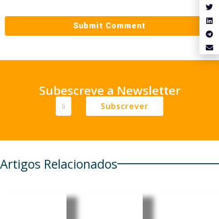
Subescreve a Newsletter
Subscrever
Artigos Relacionados
Moçambi
Moçambi
Moçambi
que:
que: Core
que: MEC