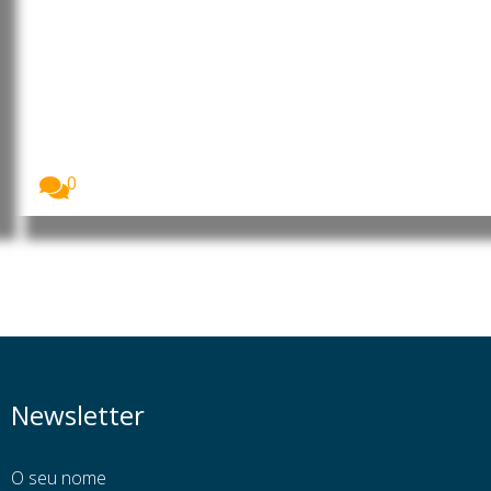
Moçambique: Comissão
Económica das Nações Unidas
para África reforça cooperação
para apoiar prioridades de
desenvolvimento
O Presidente da República de Moçambique, Daniel
Francisco...
0
Newsletter
O seu nome