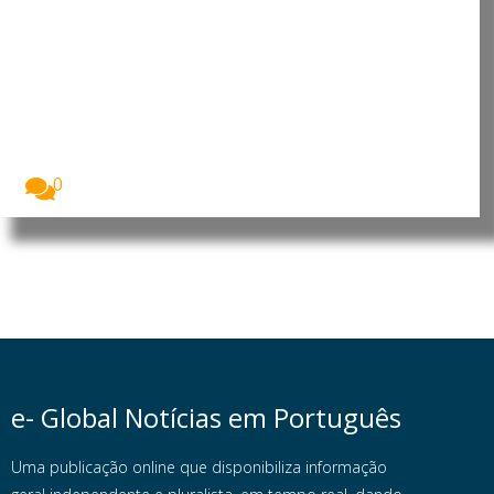
Moçambique: Insurgentes
voltam a atacar no norte do
distrito de Montepuez e
provocam deslocação de
populares
Homens armados que se acredita serem insurgentes
voltaram...
0
e- Global Notícias em Português
Uma publicação online que disponibiliza informação