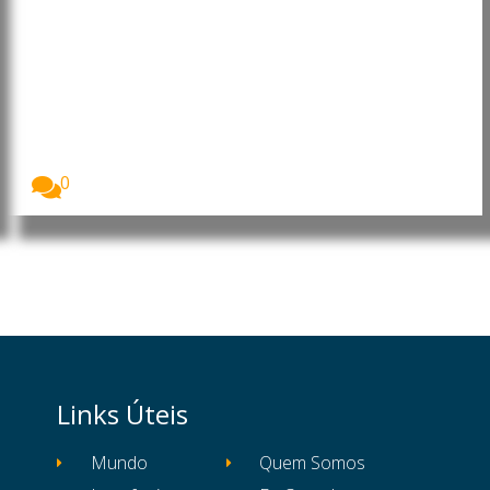
Moçambique: PRM apresenta 11
suspeitos de assaltos, tráfico de
droga e furto de viatura em
Nampula
A Polícia da República de Moçambique (PRM)
apresentou,...
0
Links Úteis
Mundo
Quem Somos