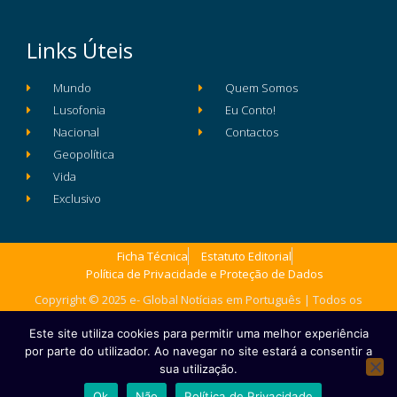
Links Úteis
Mundo
Quem Somos
Lusofonia
Eu Conto!
Nacional
Contactos
Geopolítica
Vida
Exclusivo
Ficha Técnica
Estatuto Editorial
Política de Privacidade e Proteção de Dados
Copyright © 2025 e- Global Notícias em Português | Todos os
direitos reservados
Este site utiliza cookies para permitir uma melhor experiência
por parte do utilizador. Ao navegar no site estará a consentir a
sua utilização.
Ok
Não
Política de Privacidade