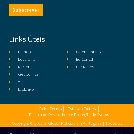
Links Úteis
Mundo
Quem Somos
Lusofonia
Eu Conto!
Nacional
Contactos
Geopolítica
Vida
Exclusivo
Ficha Técnica
Estatuto Editorial
Política de Privacidade e Proteção de Dados
Copyright © 2025 e- Global Notícias em Português | Todos os
direitos reservados