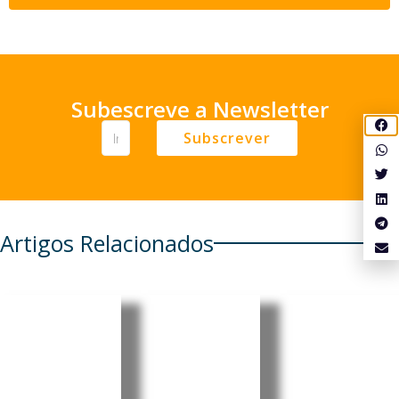
Subescreve a Newsletter
Subscrever
Artigos Relacionados
Moçambi
Moçambi
Moçambi
que:
que:
que e
Energia
Insurgent
Timor-
solar
es
Leste
abre
raptam
reforçam