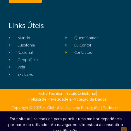
Links Úteis
Mundo
Quem Somos
Lusofonia
Eu Conto!
Nacional
Contactos
Geopolítica
Vida
Exclusivo
Ficha Técnica
Estatuto Editorial
Política de Privacidade e Proteção de Dados
Copyright © 2025 e- Global Notícias em Português | Todos os
direitos reservados
Este site utiliza cookies para permitir uma melhor experiência
por parte do utilizador. Ao navegar no site estará a consentir a
sua utilização.