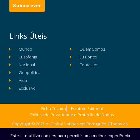
Links Úteis
Mundo
Quem Somos
Lusofonia
Eu Conto!
Nacional
Contactos
Geopolítica
Vida
Exclusivo
Ficha Técnica
Estatuto Editorial
Política de Privacidade e Proteção de Dados
Copyright © 2025 e- Global Notícias em Português | Todos os
direitos reservados
Este site utiliza cookies para permitir uma melhor experiência